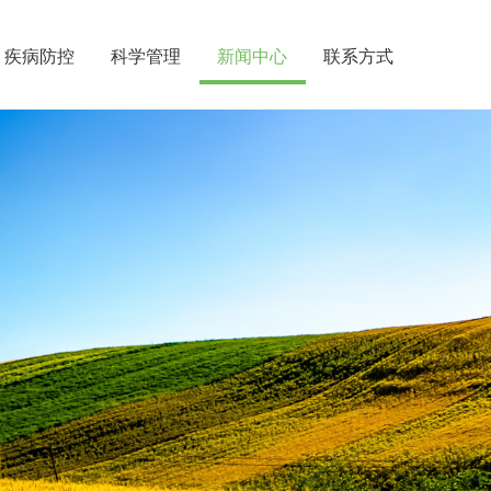
疾病防控
科学管理
新闻中心
联系方式