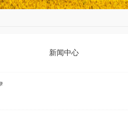
新闻中心
孽