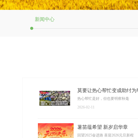
新闻中心
넸
莫要让热心帮忙变成助纣为
热心帮忙是好，但也要明察秋毫
2026-02-11
薯苗蕴希望 新岁启华章
回望2025奋进路 喜迎2026元旦新程