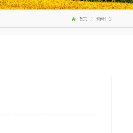
낀
首页
新闻中心
ꄲ