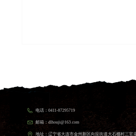
电话：
0411-87295719
邮箱：
dlhouji@163.com
地址：
辽宁省大连市金州新区向应街道大石棚村三官