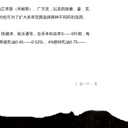
的乙草胺（禾耐斯）、广灭灵，以及防除藜、蓼、苋、
剂也可为了扩大杀草范围选择两种不同药剂混用。
3——5
、快捕净、收乐通等。在禾本科杂草
叶期，每
0.45——0.525L
4%
0.75——
草能乳油
，
喷特乳油
后一个：
无
ꄲ