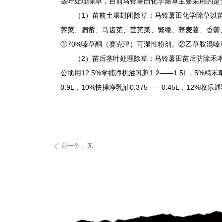
茎叶处理除草，目前马铃薯田化学除草主要采用的是
1
（
）苗前土壤封闭除草：马铃薯田化学除草以
荠菜、扁蓄、马齿苋、苣荬菜、繁缕、荞麦蔓、香薷
70%
①
嗪草酮（赛克津）可湿性粉剂。
②
乙草胺混嗪
2
（
）苗后茎叶处理除草：马铃薯田苗后防除禾
12.5%
1.2——1.5L
5%
公顷用
拿捕净机油乳剂
，
精禾
0.9L
10%
0.375——0.45L
12%
，
快捕净乳油
，
收乐通
前一个：
无
ꄴ