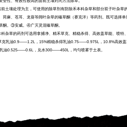
安全性、有效性较高的苗前土壤封闭方法除草。
苗前土壤处理为主，可使用的除草剂有防除禾本科杂草和部分双子叶杂草
、苘麻、苍耳、龙葵等阔叶杂草的嗪草酮（赛克洋）等药剂。既可选择单
草酮。
③
安威。
④
广灭灵混嗪草酮。
本科杂草的药剂可选用拿捕净、精禾草克、精稳杀得、高效盖草能、喷特
0.9——1.2L
15%
0.75——0.975L
10.8%
草克乳油
，
精稳杀得乳油
，
高效盖
0.525——0.6L
300——450L
乳油
，兑水
，均匀喷雾于土表。